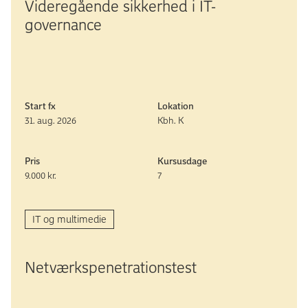
Videre­gående sikkerhed i IT-
governance
Start fx
Lokation
31. aug. 2026
Kbh. K
Pris
Kursusdage
9.000 kr.
7
IT og multimedie
Netværks­pene­trations­test