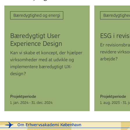
Bæredygtighed og energi
Bæredygtighed
Bæredygtigt User
ESG i revi
Experience Design
Er revisions­bra
revidere virks
Kan vi skabe et koncept, der hjælper
arbejde?
virksomheder med at udvikle og
implementere bæredygtigt UX-
design?
Projektperiode
Projektperiode
1. jan. 2024 - 31. dec. 2024
1. aug. 2023 - 31. j
Om Erhvervsakademi København