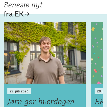
Seneste nyt
fra EK
29. juli 2026
28. ju
Jørn gør hverdagen
EK 