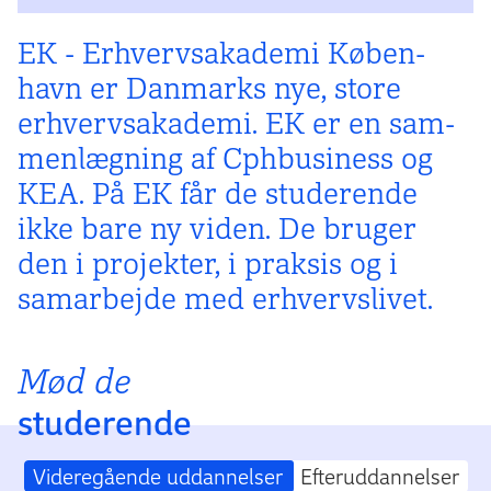
EK - Erhvervs­akademi Køben­
havn er Dan­marks nye, store
erhvervs­akademi. EK er en sam­
men­lægning af Cphbusiness og
KEA. På EK får de studerende
ikke bare ny viden. De bruger
den i pro­jekter, i prak­sis og i
samar­bej­de med er­hvervs­livet.
Mød de
studerende
Videregående uddannelser
Efteruddannelser