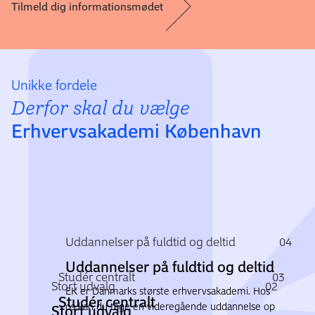
Tilmeld dig informationsmødet
Unikke fordele
Derfor skal du vælge
Erhvervsakademi København
Uddannelser på fuldtid og deltid
04
Uddannelser på fuldtid og deltid
Studér centralt
03
Stort udvalg
02
EK er Danmarks største erhvervsakademi. Hos
Studér centralt
os kan du tage en videregående uddannelse op
Stort udvalg