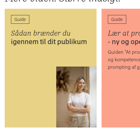
Guide
Guide
Sådan brænder du
Lær at pr
igennem til dit publikum
- ny og op
Guiden "At pro
og kompetence
prompting af g
værktøjer.