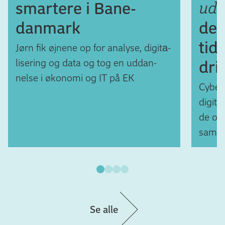
udd
smartere i Bane­
danmark
der
tid
Jørn fik øjnene op for analyse, digita­
lisering og data og tog en uddan­
dri
nelse i økonomi og IT på EK
Cyber­
digita
de om
samfun
Se alle