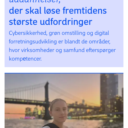
der skal løse frem­tidens
største udfor­dringer
Cyber­sikkerhed, grøn omstil­ling og digital
forret­nings­udvik­ling er blandt de områder,
hvor virksom­heder og samfund efter­spørger
kompe­tencer.