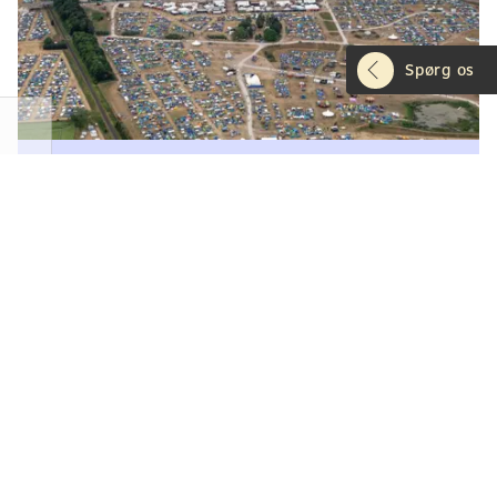
Spørg os
26. juni 2026
Studerende sørger for,
at Roskilde Festival står
rigtigt
Når portene til Roskilde Festival åbner
lørdag, står scener, boder og telte præcis dér,
hvor de skal. Og det kan vi blandt andet takke
Camilla og Emil for.