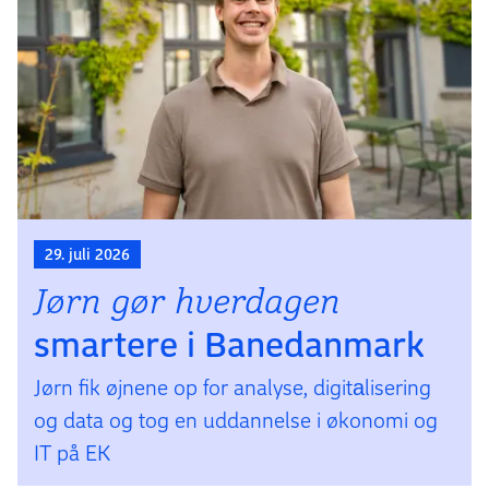
29. juli 2026
Jørn gør hverdagen
smartere i Bane­danmark
Jørn fik øjnene op for analyse, digita­lisering
og data og tog en uddan­nelse i økonomi og
IT på EK