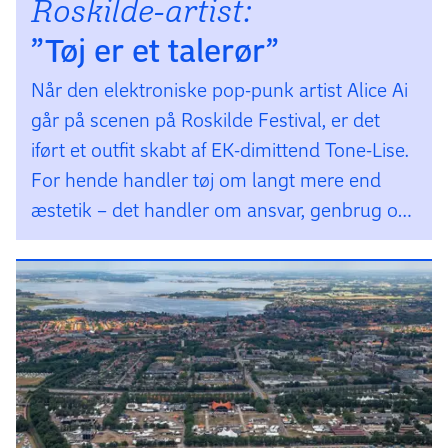
Roskilde-artist:
”Tøj er et talerør”
Når den elektroniske pop-punk artist Alice Ai
går på scenen på Roskilde Festival, er det
iført et outfit skabt af EK-dimittend Tone-Lise.
For hende handler tøj om langt mere end
æstetik – det handler om ansvar, genbrug og
om at sætte fokus på de historier, der
fortjener at blive fortalt.