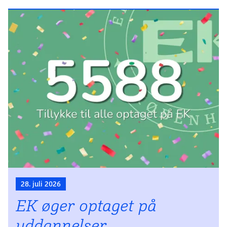
28. juli 2026
EK øger optaget på
uddan­nelser,