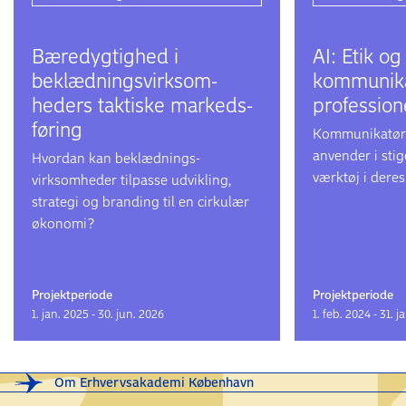
Bære­dygtighed i
AI: Etik o
beklædnings­virksom­
kommunika
heders taktiske markeds­
professio
føring
Kommunikatøre
anvender i sti
Hvordan kan beklædnings­
værktøj i dere
virksomheder tilpasse udvikling,
strategi og branding til en cirkulær
økonomi?
Projektperiode
Projektperiode
1. jan. 2025 - 30. jun. 2026
1. feb. 2024 - 31. j
Om Erhvervsakademi København