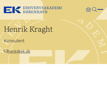
Gå direkte til indhold
Henrik Kraght
Konsulent
henk@ek.dk