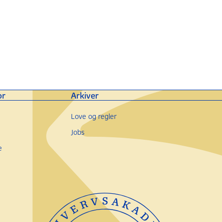
or
Arkiver
Love og regler
Jobs
e