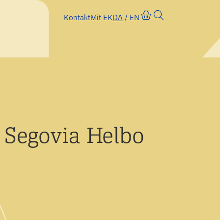
Kontakt
Mit EK
DA
EN
n Segovia Helbo