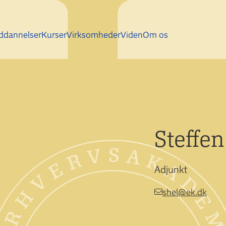
Gå direkte til indhold
ddannelser
Kurser
Virksomheder
Viden
Om os
Steffe
Adjunkt
shel@ek.dk