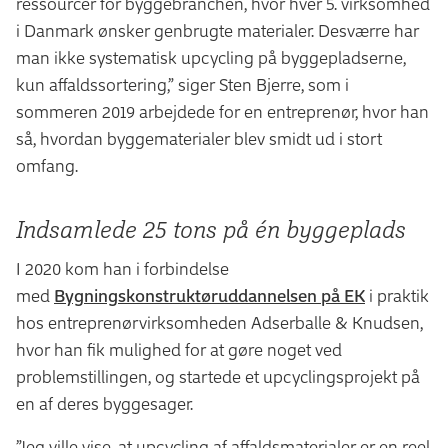
ressourcer for byggebranchen, hvor hver 5. virksomhed
i Danmark ønsker genbrugte materialer. Desværre har
man ikke systematisk upcycling på byggepladserne,
kun affaldssortering,” siger Sten Bjerre, som i
sommeren 2019 arbejdede for en entreprenør, hvor han
så, hvordan byggematerialer blev smidt ud i stort
omfang.
Indsamlede 25 tons på én byggeplads
I 2020 kom han i forbindelse
med
Bygningskonstruktøruddannelsen på EK
i praktik
hos entreprenørvirksomheden Adserballe & Knudsen,
hvor han fik mulighed for at gøre noget ved
problemstillingen, og startede et upcyclingsprojekt på
en af deres byggesager.
”Jeg ville vise, at upcycling af affaldsmaterialer er en reel