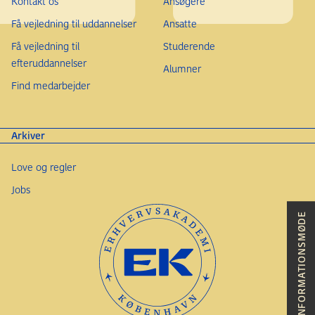
Kontakt os
Ansøgere
Få vejledning til uddannelser
Ansatte
Få vejledning til
Studerende
efteruddannelser
Alumner
Find medarbejder
Arkiver
Love og regler
Jobs
INFORMATIONSMØDE