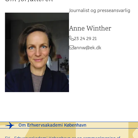
Journalist og presseansvarlig
Anne Winther
23 24 29 21
annw@ek.dk
Om Erhvervsakademi København