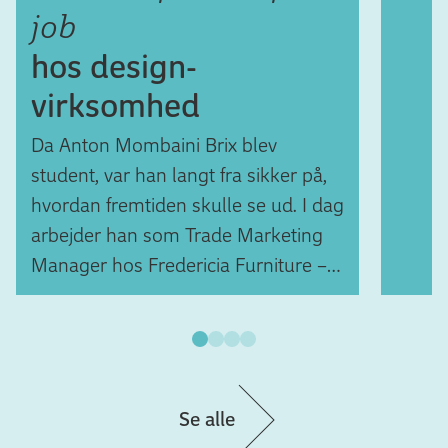
job
dag ha
hos design­
virksomhed
Da Anton Mombaini Brix blev
student, var han langt fra sikker på,
hvordan fremtiden skulle se ud. I dag
arbejder han som Trade Marketing
Manager hos Fredericia Furniture –
hvor han også var i praktik.
Se alle