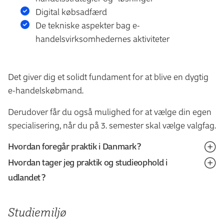
Digital købsadfærd
De tekniske aspekter bag e-
handelsvirksomhedernes aktiviteter
Det giver dig et solidt fundament for at blive en dygtig
e-handelskøbmand.
Derudover får du også mulighed for at vælge din egen
specialisering, når du på 3. semester skal vælge valgfag.
Hvordan foregår praktik i Danmark?
Hvordan tager jeg praktik og studieophold i
Under uddannelsen vil du være tilknyttet som
udlandet?
praktikant i en e-handelsvirksomhed, hvor du er i
praktik sideløbende med dit studie. Praktikken giver dig
Som studerende på EK har du gode muligheder for at
konkret viden om og erfaring med e-handel, og du får i
Studiemiljø
få en international profil på din uddannelse.
løbet af din praktik mulighed for at koble din teoretiske