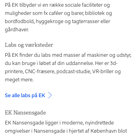
På EK tilbyder vi en række sociale faciliteter og
Hvis du ønsker at tage på udlandsophold i løbet af din
viden med konkret erfaring og dermed styrke dine
muligheder som fx caféer og barer, bibliotek og
uddannelse, kan du med fordel kontakte
erhvervskompetencer og dit CV.
bordfodbold, hyggekroge og tagterrasser eller
underviserteamet på uddannelsen eller EK
Uddannelsens formål er at give dig et solidt og
gårdhaver.
Partnerskaber og Karriere for at tale om mulighederne
erhvervsrettet fundament inden for e-handel. Dit
for at styrke din internationale profil i løbet af dit studie.
Labs og værksteder
praktikforløb er derfor obligatorisk og en vigtig del af
Læs mere om dine muligheder
.
uddannelsen. Praktikken foregår på 3. semester, og du
På EK finder du labs med masser af maskiner og udstyr,
er i praktik 37 timer om ugen, i tre måneder. Som en del
du kan bruge i løbet af din uddannelse. Her er 3d-
af praktikken på 3. semester vil du med udgangspunkt i
printere, CNC-fræsere, podcast-studie, VR-briller og
din praktikvirksomheds aktiviteter skrive et projekt, der
meget mere.
omhandler en aktuel problemstilling i virksomheden.
Her får du mulighed for at blive klogere på og fordybe
Se alle labs på EK
dig inden for netop de områder, som du finder
interessante.
EK Nansensgade
EK Nansensgade ligger i moderne, nyindrettede
Professionsbacheloruddannelsen i e-handel bygger på
omgivelser i Nansensgade i hjertet af København blot
praktisk orienteret undervisning og erfaring. Du vil