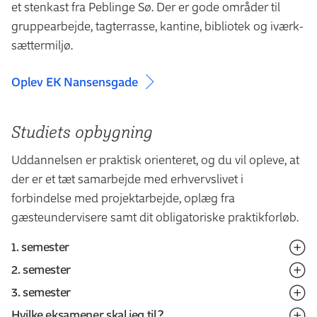
et stenkast fra Peblinge Sø. Der er gode om­råder til
derfor opleve, at der er stor efterspørgsel på dig og din
gruppe­arbejde, tag­terrasse, kantine, bibliotek og iværk­
viden, når du skal søge praktikplads.
sætter­miljø.
Nedenfor finder du en håndfuld eksempler på nogle af
EK's samarbejdspartnere i erhvervslivet:
Oplev EK Nansensgade
HairLust
BEYOND11
Studiets opbygning
Matas
Uddannelsen er praktisk orienteret, og du vil opleve, at
Mikkeller
der er et tæt samarbejde med erhvervslivet i
DK Company
forbindelse med projektarbejde, oplæg fra
Berlingske
gæsteundervisere samt dit obligatoriske praktikforløb.
InboundCPH
Umage
1. semester
2. semester
Professionsbacheloruddannelsen i e-handel begynder
3. semester
med et brobygningsforløb, som er et mix af det
På 2. semester arbejder du videre med specialisering
Hvilke eksamener skal jeg til?
merkantile og tekniske.