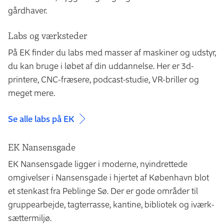
gårdhaver.
EK Partnerskaber og Karriere assisterer studerende
Generelt oplever vi på EK, at de studerende er meget
med studieophold i udlandet.
Læs mere om dine
tilfredse med praktikforløbet.
Labs og værksteder
muligheder
.
På EK finder du labs med masser af maskiner og udstyr,
Mange studerende oplever stor udvikling både fagligt
du kan bruge i løbet af din uddannelse. Her er 3d-
og personligt, at praktikvirksomhederne tager godt
printere, CNC-fræsere, podcast-studie, VR-briller og
imod dem, og at de får ansvar og spændende opgaver.
meget mere.
At praktikvirksomhederne ser på praktikforløbene med
positive øjne, kan bl.a. ses af, at en stor del af de
Se alle labs på EK
studerende bliver tilbudt ansættelse efter endt
praktikforløb.
EK Nansensgade
EK Nansensgade ligger i moderne, nyindrettede
omgivelser i Nansensgade i hjertet af København blot
et stenkast fra Peblinge Sø. Der er gode om­råder til
gruppe­arbejde, tag­terrasse, kantine, bibliotek og iværk­
sætter­miljø.