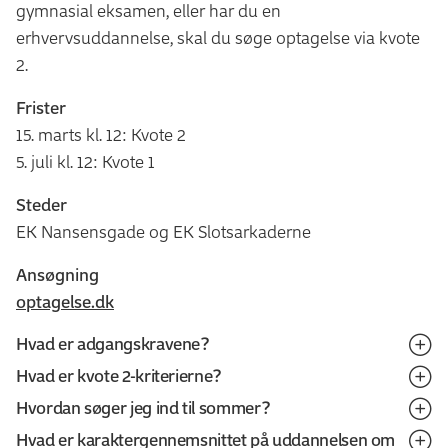
gymnasial eksamen, eller har du en
erhvervsuddannelse, skal du søge optagelse via kvote
2.
Frister
15. marts kl. 12: Kvote 2
5. juli kl. 12: Kvote 1
Steder
EK Nansensgade og EK Slotsarkaderne
Ansøgning
optagelse.dk
Hvad er adgangskravene?
Hvad er kvote 2-kriterierne?
Du kan søge optagelse med en gymnasial uddannelse
Hvordan søger jeg ind til sommer?
eller en erhvervsuddannelse.
Ved vurdering af kvote 2-ansøgninger lægges vægt på
Hvad er karaktergennemsnittet på uddannelsen om
følgende: