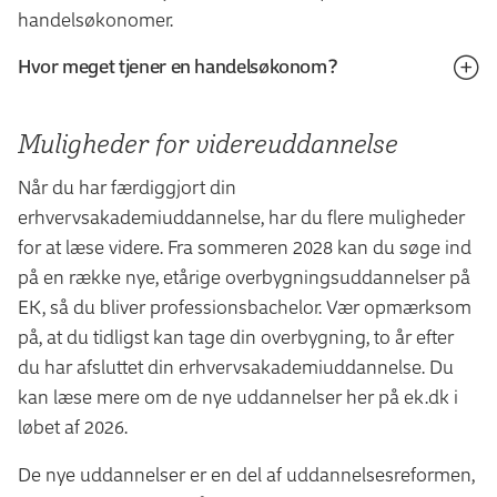
handelsøkonomer.
Hvor meget tjener en handelsøkonom?
Du kan finde mere information om uddannelsen
Mulig­heder for videre­uddan­nelse
i
Uddannelseszoom
. Her kan du blandt andet se, hvilke
brancher færdiguddannede fra uddannelsen arbejder i,
Når du har færdiggjort din
hvilken løn en færdiguddannet fra uddannelsen i
erhvervsakademiuddannelse, har du flere muligheder
gennemsnit får, og hvor lang tid det tager en
for at læse videre. Fra sommeren 2028 kan du søge ind
gennemsnitlig studerende at gennemføre
på en række nye, etårige overbygningsuddannelser på
uddannelsen.
EK, så du bliver professionsbachelor. Vær opmærksom
på, at du tidligst kan tage din overbygning, to år efter
I Uddannelseszoom har du også mulighed for at
du har afsluttet din erhvervsakademiuddannelse. Du
sammenligne informationer om uddannelsen med
kan læse mere om de nye uddannelser her på ek.dk i
andre uddannelser på netop parametrene branche, løn,
løbet af 2026.
iværksætteri, gennemførsel, frafald og ledighed.
De nye uddannelser er en del af uddannelsesreformen,