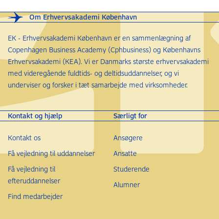
Kontoruddannelse (med specialer)
Om Erhvervsakademi København
Søger du med en af ovennævnte erhvervsuddannelser,
EK - Erhvervsakademi København er en sammenlægning af
skal du ikke opfylde nogen fagspecifikke adgangskrav.
Copenhagen Business Academy (Cphbusiness) og Københavns
Erhvervsakademi (KEA). Vi er Danmarks største erhvervsakademi
Du kan desuden søge optagelse med en
med videregående fuldtids- og deltidsuddannelser, og vi
erhvervsuddannelse med en ordinær varighed på
underviser og forsker i tæt samarbejde med virksomheder.
mindst 3 år, der ikke er nævnt ovenfor. Du skal i så fald
opfylde følgende fagspecifikke adgangskrav:
Kontakt og hjælp
Særligt for
Engelsk C og enten erhvervsøkonomi D eller
Kontakt os
Ansøgere
matematik D
Få vejledning til uddannelser
Ansatte
Optagelse med særlig tilladelse (IKV)
Få vejledning til
Studerende
efteruddannelser
Hvis du ikke har en adgangsgivende eksamen, kan du
Alumner
søge om optagelse med særlig tilladelse på baggrund
Find medarbejder
af en individuel konkret vurdering (IKV).