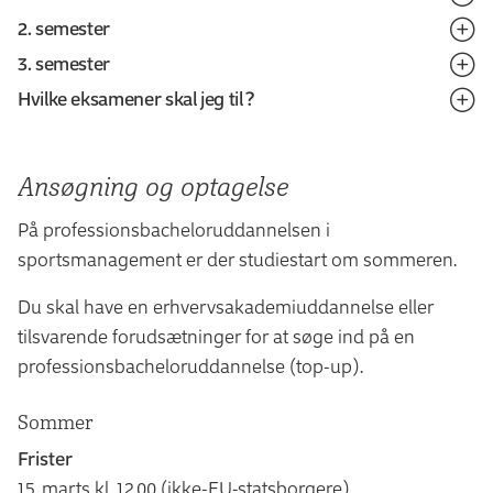
2. semester
1. semester består af:
3. semester
2. semester består af:
Sportsbranchen (10 ECTS)
Hvilke eksamener skal jeg til?
3. semester består af:
Sportsforbrugeren og sportsproduktet (10 ECTS)
Valgfag (10 ECTS)
På hvert semester er der én til to eksamener, som skal
Event og projektledelse (10 ECTS)
Strategisk værdiskabelse (10 ECTS)
Virksomhedspraktik (15 ECTS)
være bestået for at kunne gå til den afsluttende
Ansøgning og optagelse
Bæredygtig drift (10 ECTS)
Bachelorprojekt (15 ECTS)
bacheloreksamen.
På professionsbacheloruddannelsen i
sportsmanagement er der studiestart om sommeren.
Eksamenskatalog
Du finder detaljeret information om studiets eksamener
Du skal have en erhvervsakademiuddannelse eller
i eksamenskataloget:
tilsvarende forudsætninger for at søge ind på en
professionsbacheloruddannelse (top-up).
Søg i eksamenskataloget
Sommer
Frister
15. marts kl. 12.00 (ikke-EU-statsborgere)