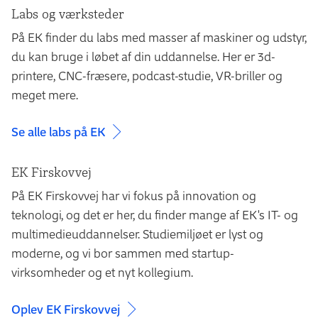
i tillæg afhængig af, hvilket land du vælger.
Labs og værksteder
tilgængelige for alle vores studerende.
EK Partnerskaber og Karriere assisterer studerende
På EK finder du labs med masser af maskiner og udstyr,
Under praktikdelen skal du udarbejde en
med studieophold i udlandet.
Læs mere om dine
du kan bruge i løbet af din uddannelse. Her er 3d-
praktikrapport, hvor det dokumenteres, at
muligheder
.
printere, CNC-fræsere, podcast-studie, VR-briller og
læringsmålene for praktikperioden er opfyldt.
meget mere.
Praktikforløbet afsluttes med dit bachelorprojekt.
Bachelorprojektet eksamineres på EK, og så er du
Se alle labs på EK
uddannet professionsbachelor i sportsmanagement.
EK Firskovvej
På EK Firskovvej har vi fokus på innovation og
teknologi, og det er her, du finder mange af EK's IT- og
multimedie­uddannelser. Studiemiljøet er lyst og
moderne, og vi bor sammen med startup-
virksomheder og et nyt kollegium.
Oplev EK Firskovvej