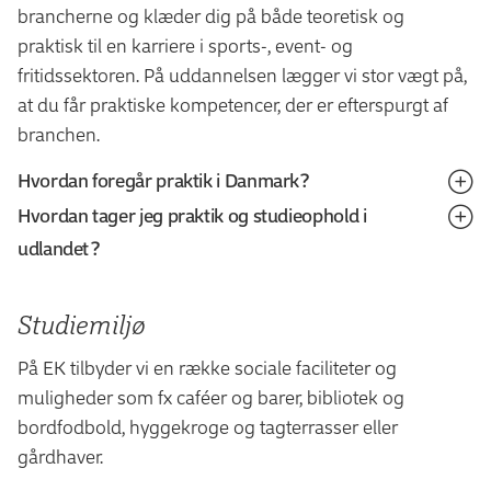
brancherne og klæder dig på både teoretisk og
praktisk til en karriere i sports-, event- og
fritidssektoren. På uddannelsen lægger vi stor vægt på,
at du får praktiske kompetencer, der er efterspurgt af
branchen.
Hvordan foregår praktik i Danmark?
Hvordan tager jeg praktik og studieophold i
Efter et år på professionsbacheloruddannelsen i
udlandet?
sportsmanagement skal du i et tre måneders
praktikforløb. Praktikken er ulønnet og foregår typisk i
At tage praktikken i udlandet er en enestående chance
en privat eller offentlig virksomhed. Du kan for
Studiemiljø
for at udvide dine kompetencer og give dit CV et
eksempel komme i praktik i en sportsforening,
internationalt præg. Praktikken foregår på samme
På EK tilbyder vi en række sociale faciliteter og
sportsklub, eventbureau, frivillig forening eller en
vilkår som i Danmark.
muligheder som fx caféer og barer, bibliotek og
kommune.
bordfodbold, hyggekroge og tagterrasser eller
Du har mulighed for at tage SU'en med dig til udlandet,
EK modtager løbende praktikopslag fra virksomheder.
gårdhaver.
ligesom du har mulighed for at søge forskellige legater
De bliver lagt ud på vores intranet Moodle, så de er