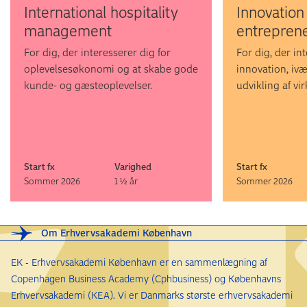
Inter­national hospitality
Inno­vation
For yderligere information om danskkrav se
ug.dk
.
manage­ment
entreprene
Vær opmærksom på, at danskkravet skærpes til
For dig, der interesserer dig for
For dig, der in
Studieprøven ved sommeroptaget 2028.
oplevelses­økonomi og at skabe gode
innovation, iv
kunde- og gæsteoplevelser.
udvikling af vi
Start fx
Varighed
Start fx
Sommer 2026
1 ½ år
Sommer 2026
Om Erhvervsakademi København
EK - Erhvervsakademi København er en sammenlægning af
Copenhagen Business Academy (Cphbusiness) og Københavns
Erhvervsakademi (KEA). Vi er Danmarks største erhvervsakademi