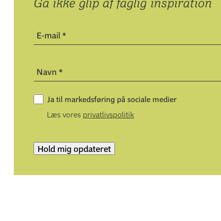
Gå ikke glip af faglig inspiration
Derudover skal du have mindst to års relevant erhvervse
hvilket du skal dokumentere overfor EK via dit CV:
E-mail
*
Hvis du er faglært og bliver optaget på baggrund af
erhvervserfaringen, du har opnået i dit uddannelses
Navn
*
Hvis du ikke er faglært, skal du have opnået den rele
gennemført den adgangsgivende uddannelse.
Ja til markedsføring på sociale medier
Hvis du ikke opfylder kravene, kan du muligvis optages
Læs vores
privatlivspolitik
realkompetencevurdering
. Kontakt vores studievejleder,
Hold mig opdateret