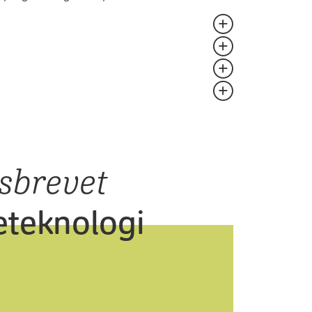
ion for, at du opfylder adgangskravet:
ing, hvor fagstoffet gennemgås, efterfulgt
el erhvervscase.
mange af vores kurser og uddannelser. Du kan
tencefondene, Tryghedspuljen eller SVU-
 du deltager aktivt i undervisningen med dine
sbrevet
de.
teknologi
e niveau.