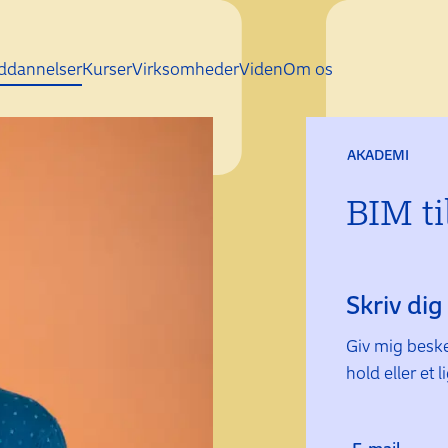
Gå direkte til indhold
ddannelser
Kurser
Virksomheder
Viden
Om os
AKADEMI
BIM ti
Skriv di
Giv mig beske
hold eller et 