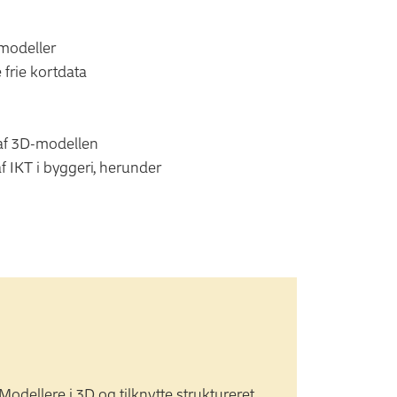
modeller
frie kortdata
af 3D-modellen
 IKT i byggeri, herunder
Modellere i 3D og tilknytte struktureret