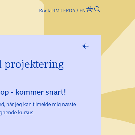
Kontakt
Mit EK
DA
EN
l projek­tering
g op - kommer snart!
d, når jeg kan tilmelde mig næste
lignende kursus.