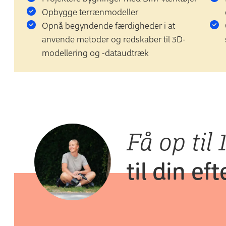
Opbygge terrænmodeller
Opnå begyndende færdigheder i at
anvende metoder og redskaber til 3D-
modellering og -dataudtræk
Få op til 
til din e