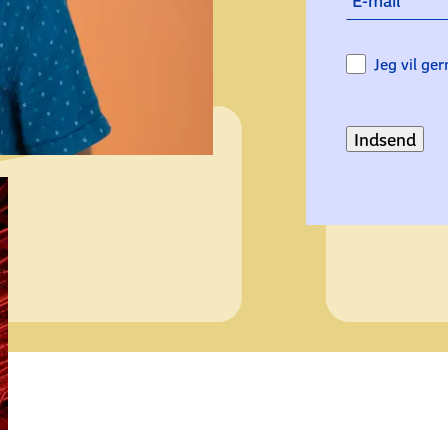
E-mail
Jeg vil ge
Indsend