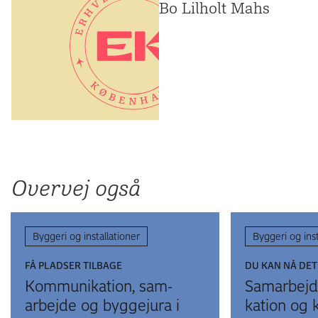
Bo Lilholt Mahs
Overvej også
Byggeri og installationer
Byggeri og inst
FÅ PLADSER TILBAGE
DU KAN NÅ DE
Kommuni­kation, sam­
Sam­arbejd
arbejde og bygge­jura i
kation og k