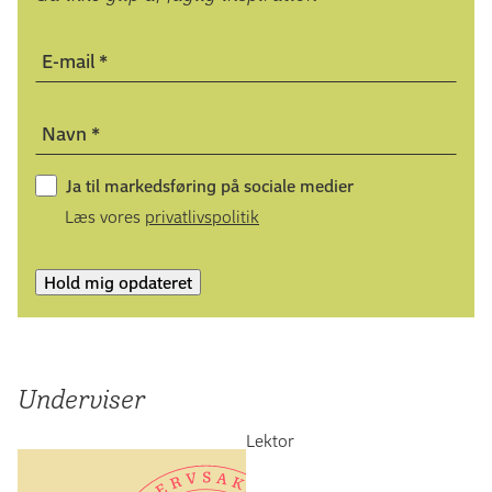
Hvis du ikke er faglært, skal du have opnået den
relevante erhvervserfaring efter, du har gennemført
E-mail
*
den adgangsgivende uddannelse.
Hvis du ikke opfylder kravene, kan du muligvis optages
Navn
*
på baggrund af en
realkompetencevurdering
. Kontakt
vores studievejleder, hvis du vil vide mere.
Ja til markedsføring på sociale medier
Læs vores
privatlivspolitik
Hold mig opdateret
Underviser
Lektor