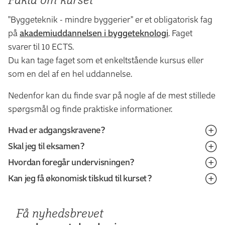
"Byggeteknik - mindre byggerier" er et obligatorisk fag
på
akademiuddannelsen i byggeteknologi
. Faget
svarer til 10 ECTS.
Du kan tage faget som et enkeltstående kursus eller
som en del af en hel uddannelse.
Nedenfor kan du finde svar på nogle af de mest stillede
spørgsmål og finde praktiske informationer.
Hvad er adgangskravene?
Skal jeg til eksamen?
Når du søger om optagelse, skal du uploade
Hvordan foregår undervisningen?
dokumentation for, at du opfylder adgangskravet:
Ja, du afslutter kurset med en eksamen.
Kan jeg få økonomisk tilskud til kurset?
Undervisningen på faget foregår primært gennem
Relevant uddannelsesbevis eller svendebrev
Eksamen er en mundtlig prøve på baggrund af
klasseundervisning, hvor fagstoffet gennemgås
Du har mulighed for at få økonomisk tilskud til rigtig
CV med relevant erhvervserfaring
synopsis.
Få nyhedsbrevet
efterfulgt af opgaver, cases og øvelser, der understøtter
mange af vores kurser og uddannelser. Du kan fx søge