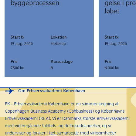
bygge­processen
gelse i proj
løbet
Start fx
Lokation
Start fx
19. aug. 2026
Hellerup
19. aug. 2026
Pris
Kursusdage
Pris
7.500 kr.
8
6.000 kr.
Om Erhvervsakademi København
EK - Erhvervsakademi København er en sammenlægning af
Copenhagen Business Academy (Cphbusiness) og Københavns
Erhvervsakademi (KEA). Vi er Danmarks største erhvervsakademi
med videregående fuldtids- og deltidsuddannelser, og vi
underviser og forsker i tæt samarbejde med virksomheder.