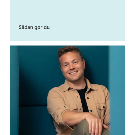
Transportjura (10 ECTS)
Sådan gør du
Profil: Indkøb
Operationelt indkøb (10 ECTS)
Strategisk indkøb (10 ECTS)
Andre valgfag
Bæredygtig forretningsforståelse (5 ECTS)
Uden retning
Ønsker du en bredere profil tilpasset dine ønsker og
behov, kan du gøre følgende: