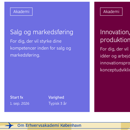
Akademi
Akademi
Salg og markeds­føring
Innovation
produktio
For dig, der vil styrke dine
kompetencer inden for salg og
For dig, der vi
markedsføring.
idéer og arbej
innovationspro
konceptudvikli
Start fx
Varighed
1. sep. 2026
Typisk 3 år
Om Erhvervsakademi København