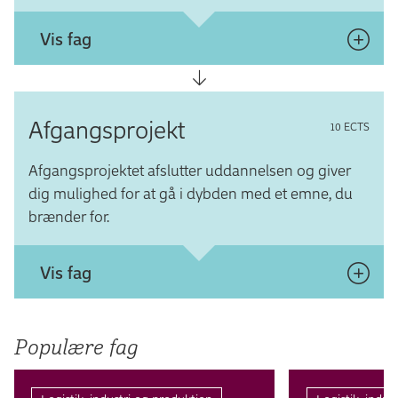
Vis fag
Fag til profilen
Afgangsprojekt
10 ECTS
Anbefalede valgfag
Afgangsprojektet afslutter uddannelsen og giver
dig mulighed for at gå i dybden med et emne, du
brænder for.
Vis fag
Afgangs­projekt - Indkøb
Populære fag
Afgangs­projekt - Transport