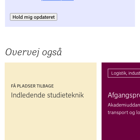
Hold mig opdateret
Overvej også
Logistik, indus
FÅ PLADSER TILBAGE
Indledende studieteknik
Afgangs­pr
Akademiuddanne
transport og lo