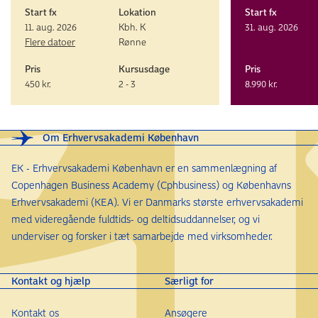
Start fx
Lokation
Start fx
11. aug. 2026
Kbh. K
31. aug. 2026
Flere datoer
Rønne
Pris
Kursusdage
Pris
450 kr.
2 - 3
8.990 kr.
Om Erhvervsakademi København
EK - Erhvervsakademi København er en sammenlægning af
Copenhagen Business Academy (Cphbusiness) og Københavns
Erhvervsakademi (KEA). Vi er Danmarks største erhvervsakademi
med videregående fuldtids- og deltidsuddannelser, og vi
underviser og forsker i tæt samarbejde med virksomheder.
Kontakt og hjælp
Særligt for
Kontakt os
Ansøgere