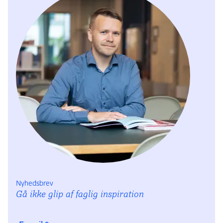
Styrelsen.
en gymnasial uddannelse + mindst to års relevant
erhvervserfaring efter afsluttet uddannelse
Læs mere om økonomisk tilskud
Relevant erhvervserfaring behøver ikke at være knyttet
til samme faglighed som det fag, du søger ind på. Hvis
du fx vil læse faget projektledelse, behøver du ikke at
have været projektleder i to år forinden, men du skal
have noget erfaring med dig, der gør, at du kan
omsætte teorien til praksis.
Andre veje til optagelse
Hvis du ikke umiddelbart opfylder optagelseskravene,
har du måske kvalificeret dig ad anden vej. Har du
viden og erfaring, som du ikke har papir på? Så kan en
Nyhedsbrev
realkompetencevurdering være en mulighed for dig.
Gå ikke glip af faglig inspiration
Læs om realkompetencevurdering