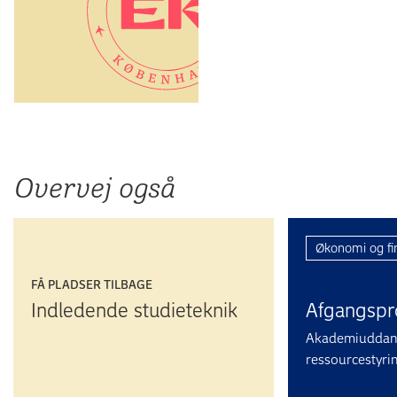
Overvej også
Økonomi og fi
FÅ PLADSER TILBAGE
Indledende studieteknik
Afgangs­pr
Akademiuddann
ressourcestyri