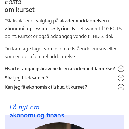
Fakta
om kurset
"Statistik" er et valgfag på
akademiuddannelsen i
økonomi og ressourcestyring
. Faget svarer til 10 ECTS-
point. Kurset er også adgangsgivende til HD 2. del.
Du kan tage faget som et enkeltstående kursus eller
som en del af en hel uddannelse.
Hvad er adgangskravene til en akademiuddannelse?
Skal jeg til eksamen?
Hvis du gerne vil læse en akademiuddannelse, så skal
Kan jeg få økonomisk tilskud til kurset?
du opfylde de krav, der stilles til din
Ja, du afslutter kurset med en eksamen.
uddannelsesbaggrund og erhvervserfaring. Du skal
Du har mulighed for at få økonomisk tilskud til rigtig
Eksamenen er en fire timers skriftlig prøve og er med
have:
Få nyt om
mange af vores kurser og uddannelser. Du kan fx søge
intern censur.
økonomi og finans
om et tilskud via
Omstillingsfonden
, hos
En relevant erhvervsuddannelse
Kompetencefondene, Tryghedspuljen eller SVU-
eller