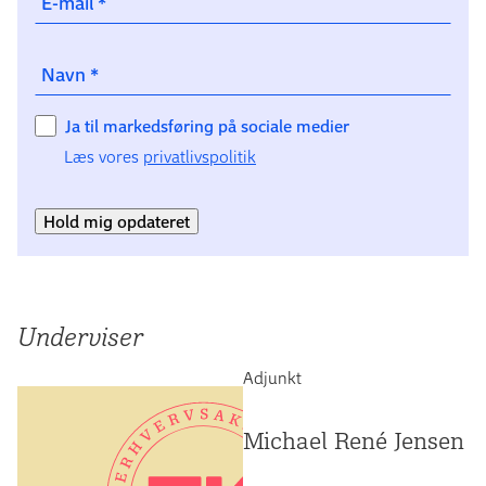
E-mail
*
Kontakt vores studievejleder på
efteruddannelse-
Navn
*
studievejledning@ek.dk
, hvis du er i tvivl, om du kan
Ja til markedsføring på sociale medier
optages.
Læs vores
privatlivspolitik
Hold mig opdateret
Underviser
Adjunkt
Michael René Jensen