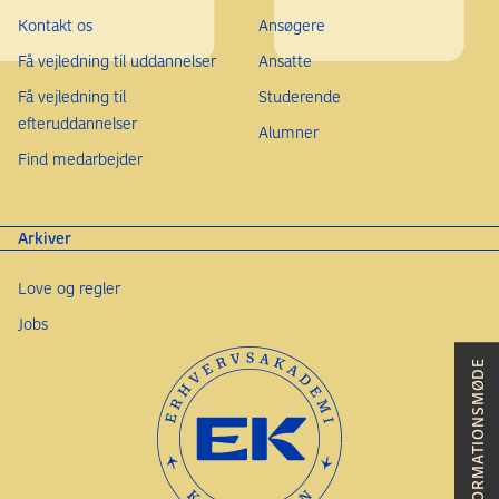
Kontakt os
Ansøgere
Få vejledning til uddannelser
Ansatte
Få vejledning til
Studerende
efteruddannelser
Alumner
Find medarbejder
Arkiver
Love og regler
Jobs
INFORMATIONSMØDE