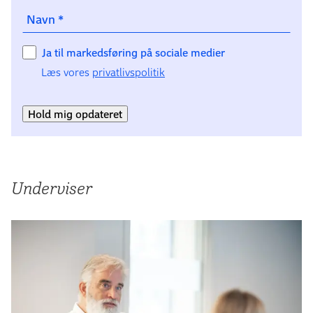
opbygge relationer og netværk gennem
optages.
Navn
*
læringsfællesskaber, feedbackprocesser og faglige og
tværfaglige samarbejder.
Ja til markedsføring på sociale medier
Læs vores
privatlivspolitik
Hold mig opdateret
Underviser