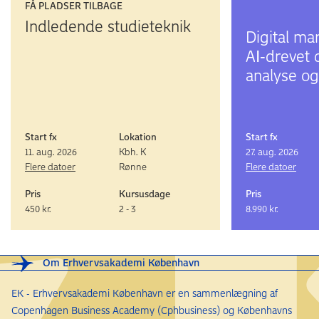
FÅ PLADSER TILBAGE
Indledende studieteknik
Digital ma
AI‑drevet d
analyse og
Start fx
Lokation
Start fx
11. aug. 2026
Kbh. K
27. aug. 2026
Flere datoer
Rønne
Flere datoer
Pris
Kursusdage
Pris
450 kr.
2 - 3
8.990 kr.
Om Erhvervsakademi København
EK - Erhvervsakademi København er en sammenlægning af
Copenhagen Business Academy (Cphbusiness) og Københavns