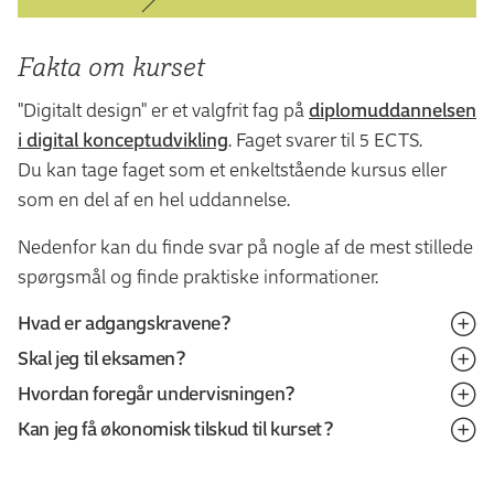
Fakta om kurset
"Digitalt design" er et valgfrit fag på
diplomuddannelsen
i digital konceptudvikling
. Faget svarer til 5 ECTS.
Du kan tage faget som et enkeltstående kursus eller
som en del af en hel uddannelse.
Nedenfor kan du finde svar på nogle af de mest stillede
spørgsmål og finde praktiske informationer.
Hvad er adgangskravene?
Skal jeg til eksamen?
Når du søger om optagelse, skal du uploade
Hvordan foregår undervisningen?
dokumentation for, at du opfylder adgangskravet:
Ja, du afslutter kurset med en eksamen.
Kan jeg få økonomisk tilskud til kurset?
Undervisningen gennemføres som en kombination af
Uddannelsesbevis for relevant adgangsgivende
Eksamenen er en mundtlig prøve med udgangspunkt i
holdundervisning, forelæsning, workshops,
Du har mulighed for at få økonomisk tilskud til rigtig
uddannelse (svendebrev)
en synopsis og er med intern censur.