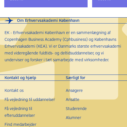
Du skal have mindst to års relevant erhvervserfaring
indenfor ovenstående arbejdsområder. Du skal have
opnået erhvervserfaringen efter, du har gennemført
Om Erhvervsakademi København
den adgangsgivende uddannelse. Du skal
EK - Erhvervsakademi København er en sammenlægning af
dokumentere erhvervserfaringen overfor EK via dit CV.
Copenhagen Business Academy (Cphbusiness) og Københavns
Erhvervsakademi (KEA). Vi er Danmarks største erhvervsakademi
Hvis du ikke opfylder kravene, kan du muligvis optages
med videregående fuldtids- og deltidsuddannelser, og vi
på baggrund af en realkompetencevurdering. Kontakt
underviser og forsker i tæt samarbejde med virksomheder.
vores studievejleder, hvis du vil vide mere.
Kontakt og hjælp
Særligt for
Kontakt os
Ansøgere
Få vejledning til uddannelser
Ansatte
Få vejledning til
Studerende
efteruddannelser
Alumner
Find medarbejder