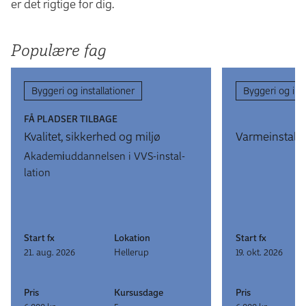
er det rigtige for dig.
Populære fag
Byggeri og installationer
Byggeri og inst
FÅ PLADSER TILBAGE
Kvalitet, sikker­hed og miljø
Varme­instal­l
Akademi­uddan­nel­sen i VVS-in­stal­
lation
Start fx
Lokation
Start fx
21. aug. 2026
Hellerup
19. okt. 2026
Pris
Kursusdage
Pris