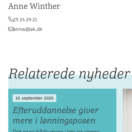
Anne Winther
23 24 29 21
annw@ek.dk
Relaterede nyheder
10. september 2020
Efteruddannelse giver
mere i lønningsposen
Det giver både mere i løn og større