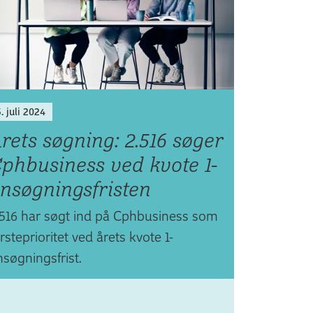
Nye onli
give det 
nogensin
. juli 2024
rets søgning: 2.516 søger
phbusiness ved kvote 1-
nsøgnings­fristen
.516 har søgt ind på Cphbusiness som
rsteprioritet ved årets kvote 1-
nsøgningsfrist.