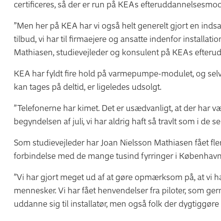
certificeres, så der er run på KEAs efteruddannelsesm
”Men her på KEA har vi også helt generelt gjort en ind
tilbud, vi har til firmaejere og ansatte indenfor installa
Mathiasen, studievejleder og konsulent på KEAs efterud
KEA har fyldt fire hold på varmepumpe-modulet, og sel
kan tages på deltid, er ligeledes udsolgt.
”Telefonerne har kimet. Det er usædvanligt, at der har vær
begyndelsen af juli, vi har aldrig haft så travlt som i de 
Som studievejleder har Joan Nielsson Mathiasen fået fler
forbindelse med de mange tusind fyrringer i København
”Vi har gjort meget ud af at gøre opmærksom på, at vi har
mennesker. Vi har fået henvendelser fra piloter, som ger
uddanne sig til installatør, men også folk der dygtiggø