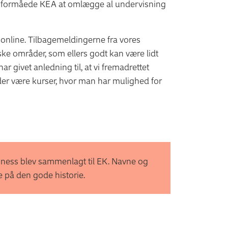
 formåede KEA at omlægge al undervisning
ise online. Tilbagemeldingerne fra vores
ske områder, som ellers godt kan være lidt
har givet anledning til, at vi fremadrettet
e der være kurser, hvor man har mulighed for
ness blev sammenlagt til EK. Navne og
e på den gode historie.