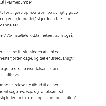
odul i varmepumper.
sats for at gøre opmærksom på de rigtig gode
tion og energiområdet,” siger Joan Nielsson
dannelser.
ve VVS-installatøruddannelsen, som også
et så travlt i slutningen af juni og
seneste fjorten dage, og det er usædvanligt.”
e generelle henvendelser - især i
s Lufthavn.
 nogle relevante tilbud til de her
ne vil søge nye veje og for eksempel
re sig indenfor for eksempel kommunikation.”