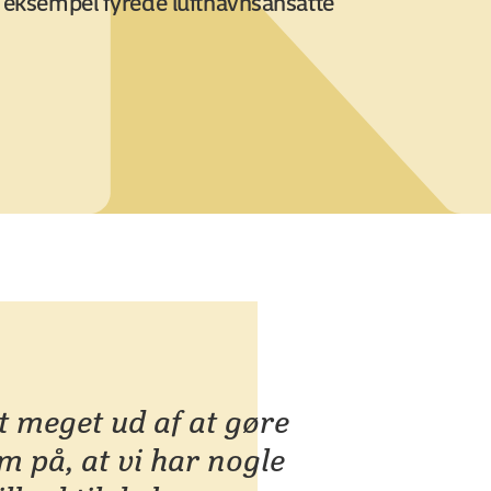
r eksempel fyrede lufthavnsansatte
.
t meget ud af at gøre
på, at vi har nogle