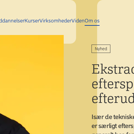
Gå direkte til indhold
ddannelser
Kurser
Virksomheder
Viden
Om os
Nyhed
Ekstra
eftersp
efteru
Især de teknisk
er særligt efte