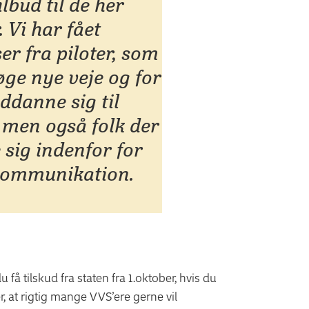
ilbud til de her
 Vi har fået
er fra piloter, som
øge nye veje og for
ddanne sig til
, men også folk der
 sig indenfor for
kommunikation.
å tilskud fra staten fra 1.oktober, hvis du
er, at rigtig mange VVS’ere gerne vil