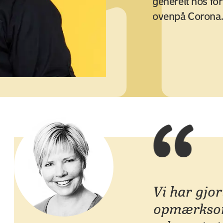
generelt hos fo
ovenpå Corona
Vi har gjor
opmærksom 