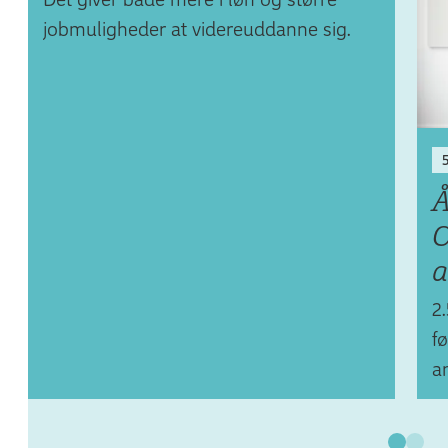
jobmuligheder at videreuddanne sig.
5
Å
C
a
2
fø
a