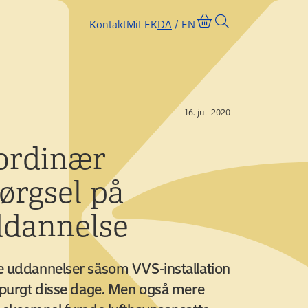
Kontakt
Mit EK
DA
EN
16. juli 2020
ordinær
ørgsel på
ddannelse
e uddannelser såsom VVS-installation
rspurgt disse dage. Men også mere