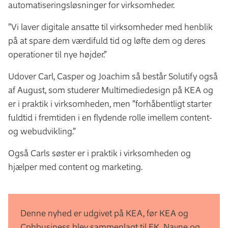
automatiseringsløsninger for virksomheder.
”Vi laver digitale ansatte til virksomheder med henblik
på at spare dem værdifuld tid og løfte dem og deres
operationer til nye højder.”
Udover Carl, Casper og Joachim så består Solutify også
af August, som studerer Multimediedesign på KEA og
er i praktik i virksomheden, men ”forhåbentligt starter
fuldtid i fremtiden i en flydende rolle imellem content-
og webudvikling.”
Også Carls søster er i praktik i virksomheden og
hjælper med content og marketing.
Denne nyhed er udgivet på KEA, før KEA og
Cphbusiness blev sammenlagt til EK. Navne og