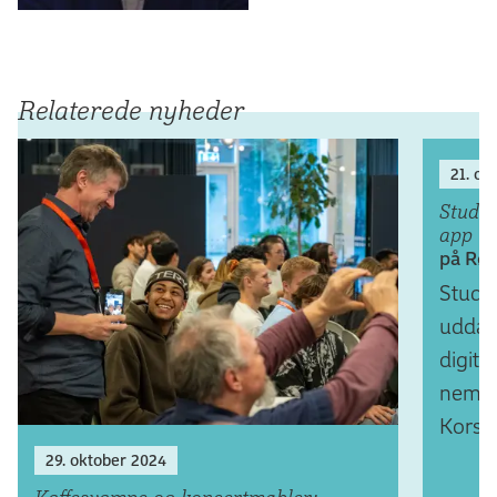
Relaterede nyheder
21. ok
Studer
app
på Rød
Studer
uddan
digita
nemme
Kors’
29. oktober 2024