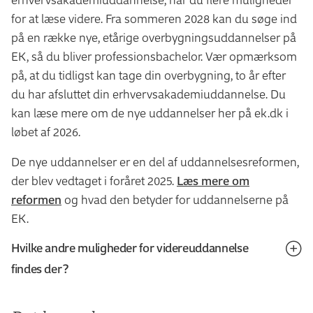
Du kan finde mere information om uddannelsen i
for at læse videre. Fra sommeren 2028 kan du søge ind
Uddannelseszoom
. Her kan du blandt andet se, hvilke
på en række nye, etårige overbygningsuddannelser på
brancher færdiguddannede fra uddannelsen arbejder i,
EK, så du bliver professionsbachelor. Vær opmærksom
hvilken løn en færdiguddannet fra uddannelsen i
på, at du tidligst kan tage din overbygning, to år efter
gennemsnit får, og hvor lang tid det tager en
du har afsluttet din erhvervsakademiuddannelse. Du
gennemsnitlig studerende at gennemføre
kan læse mere om de nye uddannelser her på ek.dk i
uddannelsen.
løbet af 2026.
I Uddannelseszoom har du også mulighed for at
De nye uddannelser er en del af uddannelsesreformen,
sammenligne informationer om uddannelsen med
der blev vedtaget i foråret 2025.
Læs mere om
andre uddannelser på netop parametrene branche, løn,
reformen
og hvad den betyder for uddannelserne på
iværksætteri, gennemførsel, frafald og ledighed.
EK.
Hvilke andre muligheder for videreuddannelse
findes der?
Du har også mulighed for at læse videre på: