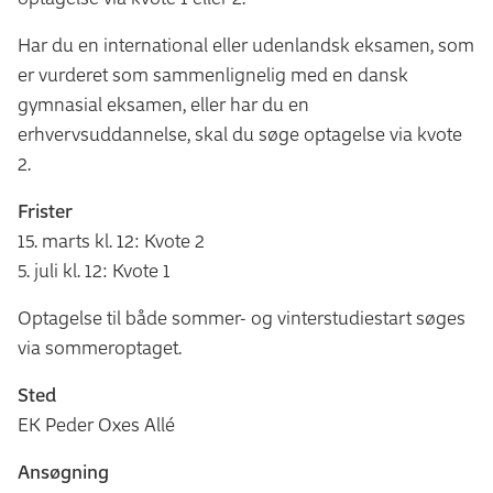
Prøven er med ekstern censur, og der gives karakter
Har du en international eller udenlandsk eksamen, som
efter 7-trinsskalaen.
er vurderet som sammenlignelig med en dansk
gymnasial eksamen, eller har du en
Eksamenskatalog
erhvervsuddannelse, skal du søge optagelse via kvote
Du finder detaljeret information om studiets eksamener
2.
i eksamenskataloget:
Frister
Søg i eksamenskataloget
15. marts kl. 12: Kvote 2
5. juli kl. 12: Kvote 1
Optagelse til både sommer- og vinterstudiestart søges
via sommeroptaget.
Sted
EK Peder Oxes Allé
Ansøgning