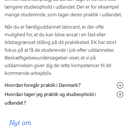
længere studieophold i udlandet. Der er for eksempel
mange studerende, som tager deres praktik i udlandet.
Når du er færdiguddannet laborant, er der ofte
mulighed for, at du kan blive ansat i en fast eller
tidsbegrænset stilling på dit praktiksted. EK har stort
fokus på at få de studerende i job efter uddannelse.
Beskæftigelsesundersøgelser viser, at vi på
uddannelsen giver dig de rette kompetencer til dit
kommende arbejdsliv.
Hvordan foregår praktik i Danmark?
Hvordan tager jeg praktik og studieophold i
Efter halvandet år på laborantuddannelsen afsluttes
udlandet?
uddannelsen med 11 måneders praktik inkl. projekt.
Praktikken er lønnet og foregår typisk i en privat
At komme i praktik i udlandet er en enestående chance
virksomhed. Det kan fx være inden for
Nyt om
for at udvide dine kompetencer og give dit CV et