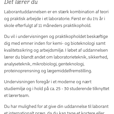
Det lærer du
Professionsbachelor i laboratorie-, fødevare- og
Laborantuddannelsen er en stærk kombination af teori
procesteknologi (1½ år på fuldtid).
og praktisk arbejde i et laboratorie. Først er du 1½ år i
Teknologisk diplomuddannelse i bioteknologi,
skole efterfulgt af 11 måneders praktikophold.
procesteknologi og kemi (Deltidsuddannelse over
tre år)
Du vil i undervisningen og praktikopholdet beskæftige
Derudover giver laborantuddannelsen dig et godt
dig med emner inden for kemi- og bioteknologi samt
grundlag for at læse videre på en
kvalitetssikring og arbejdsmiljø. I løbet af uddannelsen
naturvidenskabelig uddannelse.
lærer du blandt andet om laboratorieteknik, sikkerhed,
analyseteknik, mikrobiologi, genteknologi,
proteinoprensning og lægemiddelfremstilling.
Undervisningen foregår i et moderne og nært
studiemiljø og i hold på ca. 25 - 30 studerende tilknyttet
et lærerteam.
Du har mulighed for at give din uddannelse til laborant
et internationalt præg, da du kan tage et kortere eller