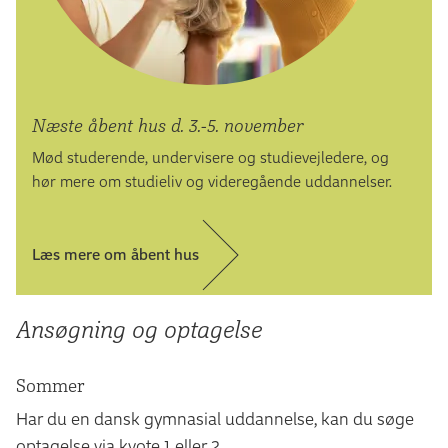
Eksamen er en skriftlig rapport, der afleveres i
slutningen af praktikperioden. Den studerendes
udbytte af praktikken evalueres via en skriftlig rapport,
hvor den studerende kort beskriver, hvorledes
læringsmålene for praktikperioden er opnået.
Næste åbent hus d. 3.-5. november
Mød studerende, undervisere og studievejledere, og
Prøven er med intern censur, og der gives karakter efter
hør mere om studieliv og videregående uddannelser.
7-trinsskalaen.
Afslutningsprojektet
Læs mere om åbent hus
Afslutningsprojektet er en mundtlig prøve med en
rapport som eksamensgrundlag.
Ansøgning og optagelse
Det afsluttende eksamensprojekt gennemføres normalt
på praktikstedet, men kan udføres på Cphbusiness
Sommer
Laboratorie og Miljø. Der arbejdes praktisk med en
Har du en dansk gymnasial uddannelse, kan du søge
problemstilling, og der udarbejdes en projektrapport.
optagelse via kvote 1 eller 2.