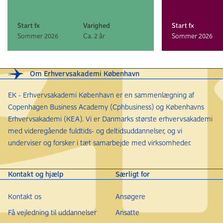
enkeltfag i form af følgende nedenstående
nummererede krav:
Start fx
Varighed
Start fx
Sommer 2026
Ca. 2 år
Sommer 2026
Dansk A
Engelsk B
Matematik C
Om Erhvervsakademi København
Biologi C
Kemi C
EK - Erhvervsakademi København er en sammenlægning af
Copenhagen Business Academy (Cphbusiness) og Københavns
Erhvervsakademi (KEA). Vi er Danmarks største erhvervsakademi
Optagelse med særlig tilladelse (IKV)
med videregående fuldtids- og deltidsuddannelser, og vi
Hvis du ikke har en adgangsgivende eksamen, kan du
underviser og forsker i tæt samarbejde med virksomheder.
søge om optagelse med særlig tilladelse på baggrund
af en individuel konkret vurdering (IKV).
Kontakt og hjælp
Særligt for
Søger du om optagelse med IKV, så er
Kontakt os
Ansøgere
ansøgningsfristerne:
Få vejledning til uddannelser
Ansatte
Sommer: 15. marts kl. 12