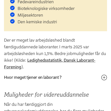
Fødevareindustrien
Bioteknologiske virksomheder
Miljøsektoren
Den kemiske industri
Der er meget lav arbejdsløshed blandt
færdiguddannede laboranter. I marts 2025 var
arbejdsløsheden kun 1,3%. Bedre jobmuligheder får du
ikke! (Kilde:
Ledighedsstatistik, Dansk Laborant-
Forening
).
Hvor meget tjener en laborant?
Startlønnen for laboranter er typisk relativt høj. I januar
Mulig­heder for videre­uddan­nelse
2023 var den gennemsnitlige startløn for laboranter
33.400 kr.
Når du har færdiggjort din
erhvervsakademiuddannelse, har du flere muligheder