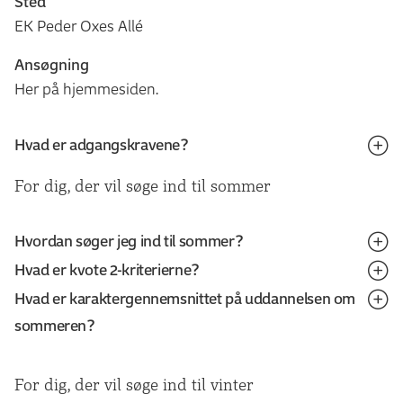
Sted
EK Peder Oxes Allé
Ansøgning
Her på hjemmesiden.
Hvad er adgangskravene?
Du kan søge optagelse med en gymnasial uddannelse
For dig, der vil søge ind til sommer
eller en erhvervsuddannelse.
Hvordan søger jeg ind til sommer?
Gymnasial uddannelse
Hvad er kvote 2-kriterierne?
Du skal søge om optagelse via
optagelse.dk
.
Du kan søge optagelse med følgende gymnasiale
Hvad er karaktergennemsnittet på uddannelsen om
uddannelser:
Ved vurdering af kvote 2-ansøgninger lægges vægt på
Har du en dansk gymnasial uddannelse, kan du søge
sommeren?
følgende:
optagelse via kvote 1 eller 2.
Almen studentereksamen (STX)
Når du forbereder din ansøgning, kan det være rart at
HF-eksamen (HF)
Gennemsnit fra den adgangsgivende eksamen
Har du en international eller udenlandsk eksamen, som
For dig, der vil søge ind til vinter
vide, hvad karaktergennemsnittet på din
Merkantil studentereksamen (HHX)
Erhvervserfaring, inkl. værnepligt og barsel (maks.