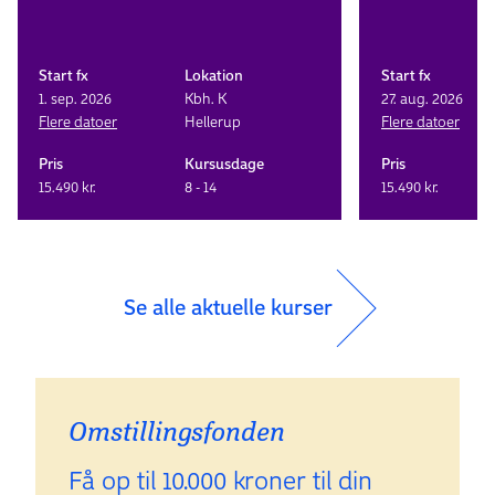
Start fx
Lokation
Start fx
1. sep. 2026
Kbh. K
27. aug. 2026
Flere datoer
Hellerup
Flere datoer
Pris
Kursusdage
Pris
15.490 kr.
8 - 14
15.490 kr.
Se alle aktuelle kurser
Omstillings­fonden
Få op til 10.000 kroner til din