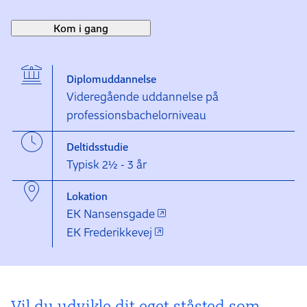
Kom i gang
Diplomuddannelse
Videregående uddannelse på
professionsbachelorniveau
Deltidsstudie
Typisk 2½ - 3 år
Lokation
EK Nansensgade
EK Frederikkevej
Vil du udvikle dit eget ståsted som