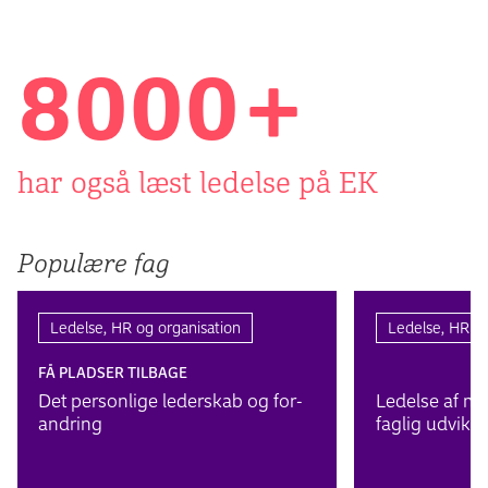
8000
+
har også læst ledelse på EK
Populære fag
Ledelse, HR og organisation
Ledelse, HR og
FÅ PLADSER TILBAGE
Det per­sonlige leder­skab og for­
Ledelse af me
andring
faglig udvik­li