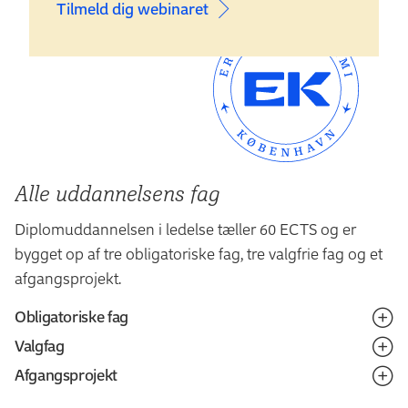
Tilmeld dig webinaret
Alle uddannelsens fag
Diplomuddannelsen i ledelse tæller 60 ECTS og er
bygget op af tre obligatoriske fag, tre valgfrie fag og et
afgangsprojekt.
Obligatoriske fag
Valgfag
Hvis du ønsker at læse en hel uddannelse, anbefaler vi,
Afgangsprojekt
at du starter med faget
"Det personlige lederskab og
Du kan vælge mellem de fag, der er knyttet til profilen.
forandring"
, inden du starter på de andre obligatoriske